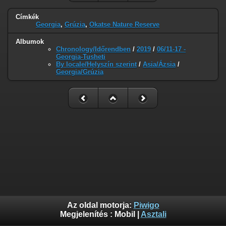
Címkék
Georgia
,
Grúzia
,
Okatse Nature Reserve
Albumok
Chronology/Időrendben
/
2019
/
06/11-17 -
Georgia-Tusheti
By locale/Helyszí­n szerint
/
Asia/Ázsia
/
Georgia/Grúzia
Az oldal motorja:
Piwigo
Megjelenítés :
Mobil
|
Asztali