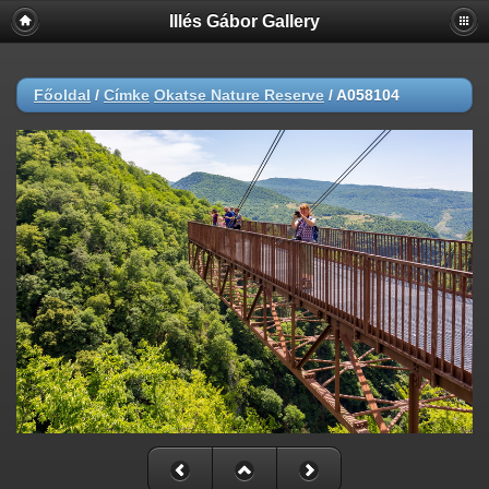
Illés Gábor Gallery
Főoldal
/
Címke
Okatse Nature Reserve
/
A058104