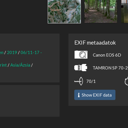
EXIF metaadatok
en
/
2019
/
06/11-17 -
Canon EOS 6D
rint
/
Asia/Ázsia
/
TAMRON SP 70-20
70/1
Show EXIF data