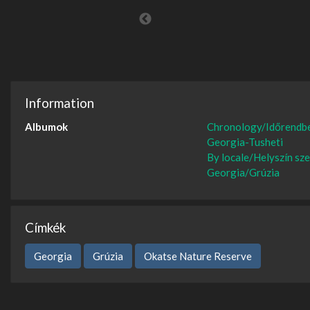
Information
Albumok
Chronology/Időrendb
Georgia-Tusheti
By locale/Helyszí­n sze
Georgia/Grúzia
Címkék
Georgia
Grúzia
Okatse Nature Reserve