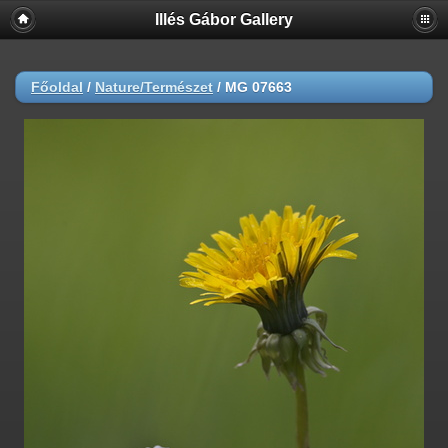
Illés Gábor Gallery
Főoldal
/
Nature/Természet
/
MG 07663