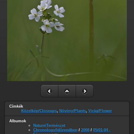
Címkék
Közelkép/Closeups
,
Növény/Plants
,
Virág/Flower
Albumok
Nature/Természet
Chronology/Időrendben
/
2008
/
05/01-04 -