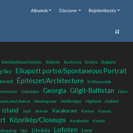
Albumok
Discover
Bejelentkezés
Belsőépítészet/Interior
Bláhylur
Bochorna
Boldva
Bulgária
Elkapott portré/Spontaneous Portrait
g/Sky
Építészet/Architecture
anced
Erdőspuszták
Georgia
Gilgit-Baltistan
-monostor
Geirangen
Glass
mesticated Animal
Henningsvær
Híd/Bridges
Highland
Hollókő
Izland
Karakoram
Jazd
Jereván
Kashan
Kaunas
rt
Közelkép/Closeups
Kurdisztán
Kvavlo
Lofoten
Litvánia
Lvov
csillagvirág
Likir