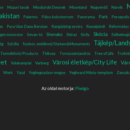
N
on
Mazuri tavak
Mioduński Dworek
Moonland
Nagyerdő
Narvik
akistan
Park
Palermo
Pálos kolostorrom
Panorama
Persepolis
an
Pura Ulun Danu Beratan
Rangárþing eystra
Rawalpindi
Református
Skócia
Shenako
iget monostor
Sevan-tó
Shiraz
Sicily
Sólheimajö
Tájkép/Land
ég
Szicília
Szobor, emlékmű/Statues&Monuments
Termékfotó/Products
Thiksey
Tornaszentandrás
Tree of Life
Trollst
eet
Városi életkép/City Life
Vár
Valakampiai
Varberg
Werk
Yazd
Yeghegnadzor megye
Yeghvard Mária-templom
Zanszk
Az oldal motorja:
Piwigo