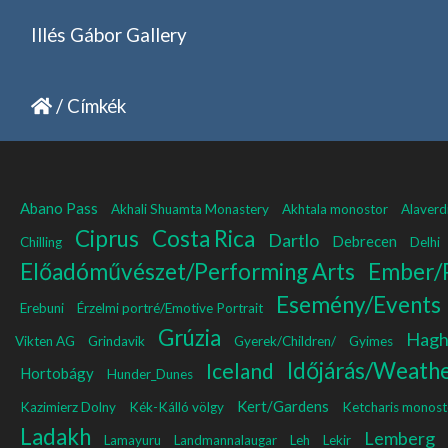
Illés Gábor Gallery
/
Címkék
Abano Pass
Akhali Shuamta Monastery
Akhtala monostor
Alaverd
Ciprus
Costa Rica
Dartlo
Debrecen
Chilling
Delhi
Előadóművészet/Performing Arts
Ember/
Esemény/Events
Erebuni
Érzelmi portré/Emotive Portrait
Grúzia
Hagh
Vikten AG
Grindavik
Gyerek/Children/
Gyimes
Időjárás/Weath
Iceland
Hortobágy
Hunder_Dunes
Kert/Gardens
Kazimierz Dolny
Kék-Kálló völgy
Ketcharis monost
Ladakh
Lemberg
Lamayuru
Landmannalaugar
Leh
Lekir