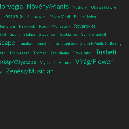
orvégia
Növény/Plants
Nusfjord
Okatse Nature
Perzsia
Peshawar
Piazza Verdi
Polarsirkelen
Rovarok és
 templom
Reykjavik
Rizong_Monastery
kull
Sport
Stakna
Stavanger
Stokksnes
Svínafellsjökull
scape
Tanahat monostor
Társasági összejövetel/Public Gatherings
Tusheti
igen
Trollveggen
Tromso
Trondheim
Trskaltubo
Virág/Flower
oskép/Cityscape
Vilnius
Vigeland
Zenész/Musician
ar