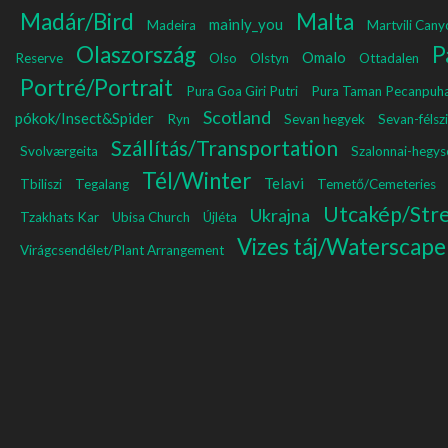
Madár/Bird
Malta
mainly_you
Madeira
Martvili Cany
Olaszország
P
Omalo
Reserve
Olso
Olstyn
Ottadalen
Portré/Portrait
Pura Goa Giri Putri
Pura Taman Pecanpuh
Scotland
pókok/Insect&Spider
Ryn
Sevan hegyek
Sevan-félsz
Szállítás/Transportation
Svolværgeita
Szalonnai-hegys
Tél/Winter
Telavi
Tbiliszi
Tegalang
Temető/Cemeteries
Utcakép/Str
Ukrajna
Tzakhats Kar
Ubisa Church
Újléta
Vizes táj/Waterscape
Virágcsendélet/Plant Arrangement