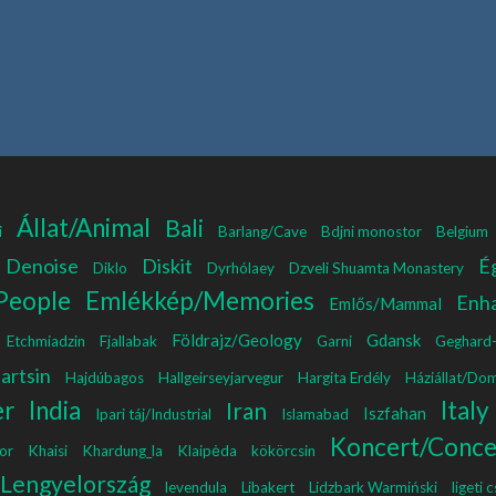
Állat/Animal
Bali
i
Barlang/Cave
Bdjni monostor
Belgium
Denoise
Diskit
É
Diklo
Dyrhólaey
Dzveli Shuamta Monastery
People
Emlékkép/Memories
Enh
Emlős/Mammal
Földrajz/Geology
Gdansk
Etchmiadzin
Fjallabak
Garni
Geghard
artsin
Hajdúbagos
Hallgeirseyjarvegur
Hargita Erdély
Háziállat/Do
er
India
Italy
Iran
Iszfahan
Ipari táj/Industrial
Islamabad
Koncert/Conce
or
Khaisi
Khardung_la
Klaipėda
kökörcsin
Lengyelország
levendula
Libakert
Lidzbark Warmiński
ligeti 